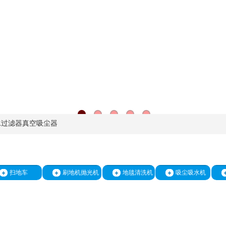
0 水过滤器真空吸尘器
扫地车
刷地机抛光机
地毯清洗机
吸尘吸水机