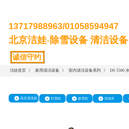
13717988963/
01058594947
北京洁娃-除雪设备 清洁设备
诚信守约
》
》
》
洁娃首页
家用清洁设备
室内清洁设备系列
DS 550
高压清洗机
扫雪机
扬雪机
洗地车